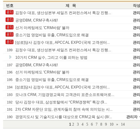
번호
제 목
작
김정수 대표, 생산성본부 세일즈 컨퍼런스에서 특강 진행...
관
공영DBM, CRM구축사례!
관
선거 마케팅에도 'CRM바람' 불까
관
중소기업 영업비밀 유출, CRM도입으로 해결
관
[성료]당사 김정수 대표, APCCAL EXPO (국제 고객센터...
관
김정수 대표, 생산성본부 세일즈 컨퍼런스에서 특강 진행...
관
199
10가지 CRM 실수, 그리고 이를 피하는 방법
관
공영DBM, CRM구축사례!
관
197
선거 마케팅에도 'CRM바람' 불까
관
196
중소기업 영업비밀 유출, CRM도입으로 해결
관
195
[성료]당사 김정수 대표, APCCAL EXPO (국제 고객센터...
관
194
모나크 CRM, 기업경영교육의 고객관리 표준소프트웨어로...
관
193
당사 김정수 대표, 삼성토탈에서 “CRM경쟁력” 특강 (9...
관
192
2차 CRM 자문단 모임, 관계자들의 참여 속에 의미있는 시...
관
191
경영지도사 및 기술지도사를 대상으로 CRM교육 실시 (8/...
관리자 </t
190
1
2
3
4
5
6
7
8
9
10
»
14